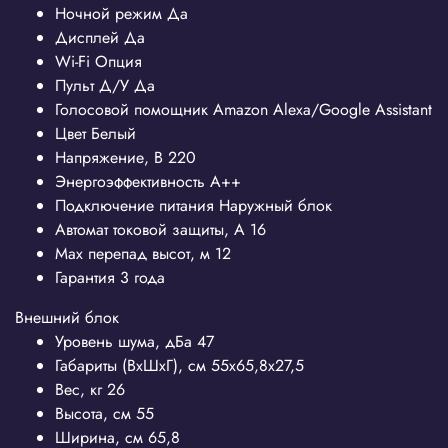
Ночной режим
Да
Дисплей
Да
Wi-Fi
Опция
Пульт Д/У
Да
Голосовой помощник
Amazon Alexa/Google Assistant
Цвет
Белый
Напряжение, В
220
Энергоэффективность
A++
Подключение питания
Наружный блок
Автомат токовой защиты, А
16
Max перепад высот, м
12
Гарантия
3 года
Внешний блок
Уровень шума, дБа
47
Габариты (ВхШхГ), см
55x65,8х27,5
Вес, кг
26
Высота, см
55
Ширина, см
65,8