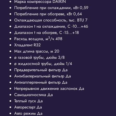
Марка компрессора
DAIKIN
Потребление при охлаждении, кВт
0,59
Потребление при обогреве, кВт
0,64
Охлаждающая способность, тыс. BTU
7
Диапазон t на охлаждение, С
-10...+46
Диапазон t на обогрев, С
-15...+18
3
Расход воздуха, м
/ч
498
Хладагент
R32
Max длина трассы, м
20
ø газовой трубы, дюйм
3/8
ø жидкостной трубы, дюйм
1/4
Предварительный фильтр
Да
Антибактериальный фильтр
Да
Антиаллергенный фильтр
Да
Непрерывное движение заслонок
Да
Самодиагностика
Да
Теплый пуск
Да
Авторестарт
Да
Авто режим
Да