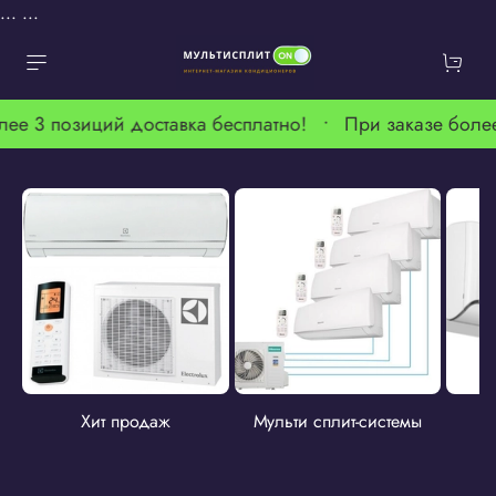
...
...
лее 3 позиций доставка бесплатно! •
При заказе более
Хит продаж
Мульти сплит-системы