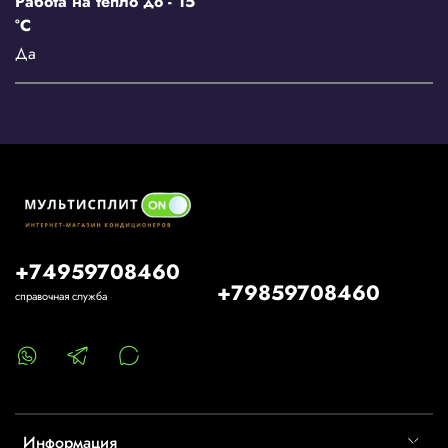
Работа на тепло до - 15
°С
Да
+74959708460
+79859708460
справочная служба
Информация