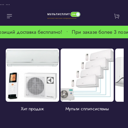
...
...
иций доставка бесплатно! •
При заказе более 3 позици
Хит продаж
Мульти сплит-системы