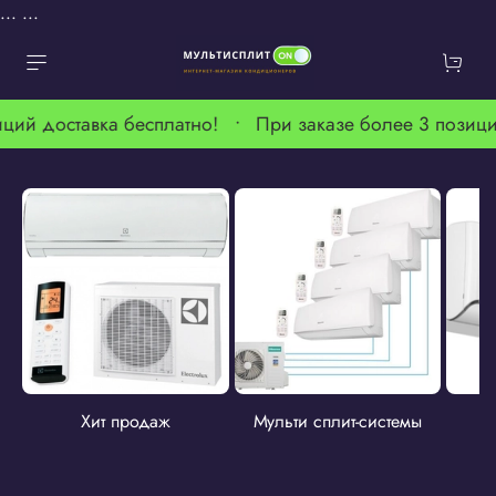
...
...
й доставка бесплатно! •
При заказе более 3 позиций 
Хит продаж
Мульти сплит-системы