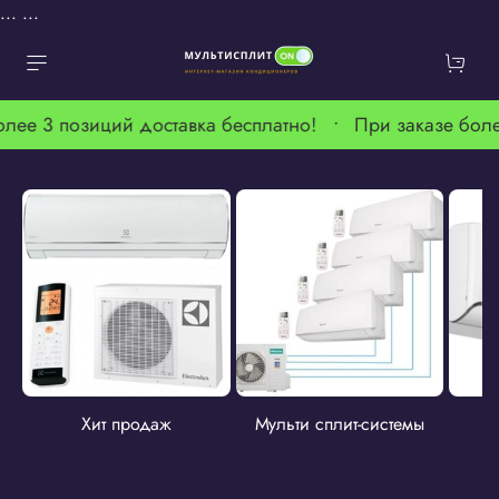
...
...
олее 3 позиций доставка бесплатно! •
При заказе боле
Хит продаж
Мульти сплит-системы