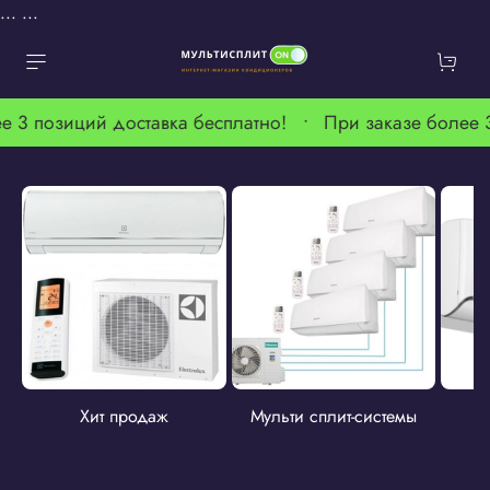
...
...
е 3 позиций доставка бесплатно! •
При заказе более 
Хит продаж
Мульти сплит-системы