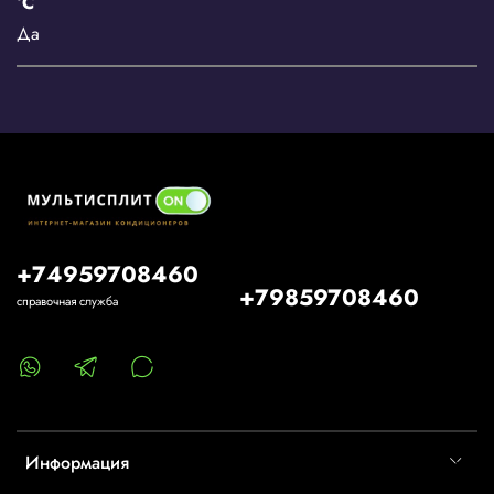
°С
Да
+74959708460
+79859708460
справочная служба
Информация