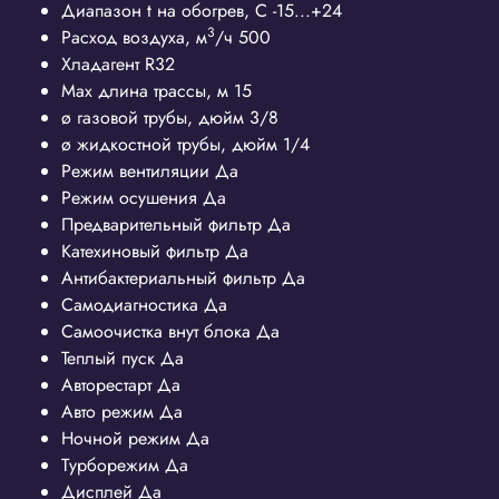
Диапазон t на обогрев, С
-15...+24
3
Расход воздуха, м
/ч
500
Хладагент
R32
Max длина трассы, м
15
ø газовой трубы, дюйм
3/8
ø жидкостной трубы, дюйм
1/4
Режим вентиляции
Да
Режим осушения
Да
Предварительный фильтр
Да
Катехиновый фильтр
Да
Антибактериальный фильтр
Да
Самодиагностика
Да
Самоочистка внут блока
Да
Теплый пуск
Да
Авторестарт
Да
Авто режим
Да
Ночной режим
Да
Турборежим
Да
Дисплей
Да