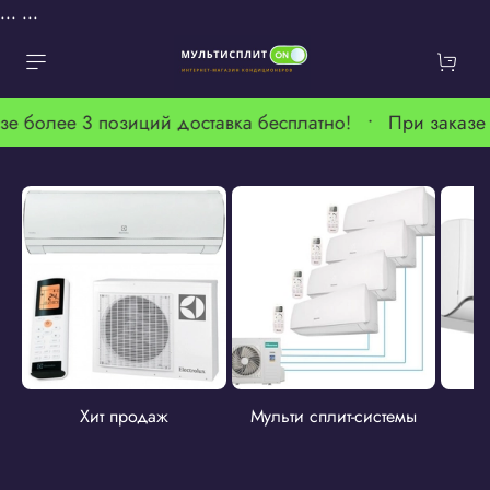
...
...
е более 3 позиций доставка бесплатно! •
При заказе б
Хит продаж
Мульти сплит-системы