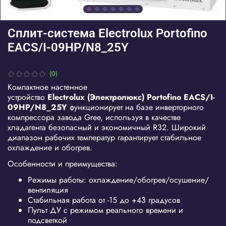
Сплит-система Electrolux Portofino
EACS/I-09HP/N8_25Y
(0)
Компактное настенное
устройство
Electrolux
(Электролюкс)
Portofino
EACS
/
I
-
09
HP
/
N
8_25
Y
функционирует на базе инверторного
компрессора завода Gree, используя в качестве
хладагента безопасный и экономичный R32. Широкий
диапазон рабочих температур гарантирует стабильное
охлаждение и обогрев.
Особенности и преимущества:
Режимы работы: охлаждение/обогрев/осушение/
вентиляция
Стабильная работа от -15 до +43 градусов
Пульт ДУ с режимом реального времени и
подсветкой