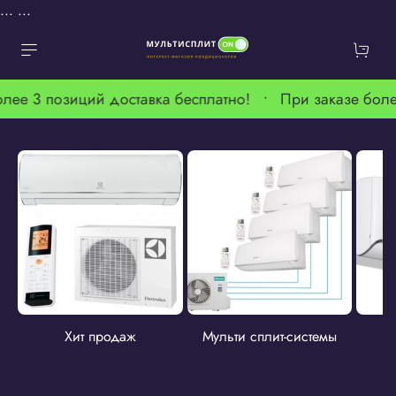
...
...
лее 3 позиций доставка бесплатно! •
При заказе боле
Хит продаж
Мульти сплит-системы