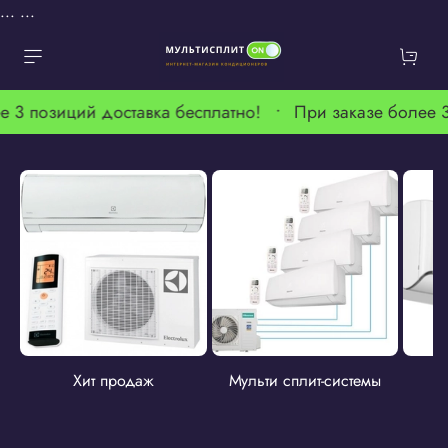
...
...
е 3 позиций доставка бесплатно! •
При заказе более 
Хит продаж
Мульти сплит-системы