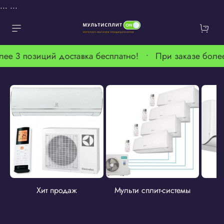
...
...
лее 3 позиций доставка бесплатно! •
При заказе более
Хит продаж
Мульти сплит-системы