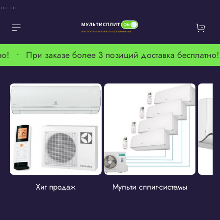
...
...
тно! •
При заказе более 3 позиций доставка бесплатно
Хит продаж
Мульти сплит-системы