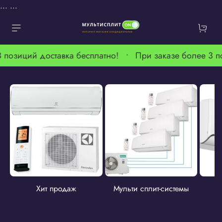
...
...
 позиций доставка бесплатно! •
При заказе более 3 п
Хит продаж
Мульти сплит-системы