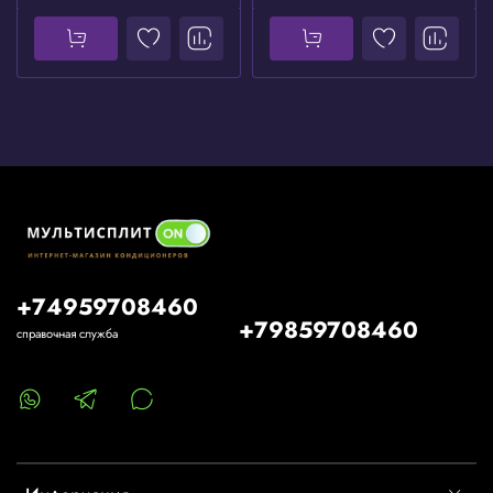
+74959708460
+79859708460
справочная служба