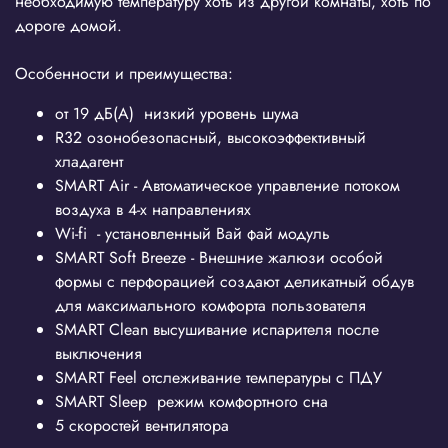
необходимую температуру хоть из другой комнаты, хоть по
дороге домой.
Особенности и преимущества:
от 19 дБ(А) низкий уровень шума
R32 озонобезопасный, высокоэффективный
хладагент
SMART Air - Автоматическое управление потоком
воздуха в 4-х направлениях
Wi-fi - установленный Вай фай модуль
SMART Soft Breeze - Внешние жалюзи особой
формы с перфорацией создают деликатный обдув
для максимального комфорта пользователя
SMART Clean высушивание испарителя после
выключения
SMART Feel отслеживание температуры с ПДУ
SMART Sleep режим комфортного сна
5 скоростей вентилятора