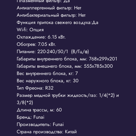
Плазменный фильтр:
Да
Антиаллергенный фильтр:
Нет
Антибактериальный фильтр:
Нет
Функция притока свежего воздуха:Да
Wi-fi: Опция
Охлаждение: 6
.15
кВт.
Обогрев: 7
.05
кВт.
Питание:
220-240/50/1
(В/Гц/ф)
Габариты внутреннего блока, мм:
768x299x201
Габариты внешнего блока, мм: 555х785х300
Вес внутреннего блока, кг:
7
Вес наружного блока, кг:
30
Тип Фреона:
R32
Размер медной трубки жидкость/газ:
1/4(*2) и
3/8(*2)
Длина трассы, м: 6
0
Бренд:
Funai
Производитель:
Funai
Страна производства:
Китай