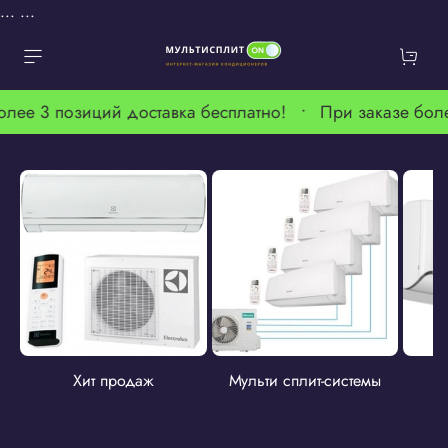
...
...
олее 3 позиций доставка бесплатно! •
При заказе бол
Хит продаж
Мульти сплит-системы