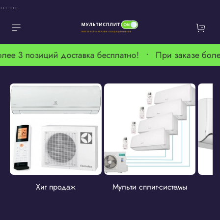
...
...
олее 3 позиций доставка бесплатно! •
При заказе боле
Хит продаж
Мульти сплит-системы