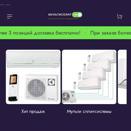
...
...
лее 3 позиций доставка бесплатно! •
При заказе более
Хит продаж
Мульти сплит-системы