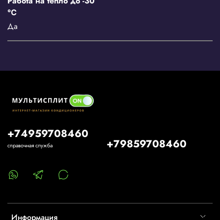
Работа на тепло до -30
℃
Да
+74959708460
+79859708460
справочная служба
Информация