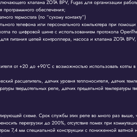
ключающего клапана ZOTA BPV, Fugas для организации работы
я программного обеспечения;
ого термостата (по “сухому контакту”)
льного телефона или персонального компьютера при помощи 
котла по цифровой шине с использованием протокола OpenTh
ля питания цепей контроллера, насоса и клапана ZOTA BPV, 
сителя от +20 до +90°С с возможностью использовать котлы в
еский расцепитель, датчик уровня теплоносителя, датчик темпе
ературы твердотельных реле, датчик предельной температуры т
утирующей схеме. Срок службы этих реле во много раз выше, 
еносить перегрузки до 200%, отсутствие помех при коммутаци
ром 7,4 мм специальной конструкции с пониженной ваттной н