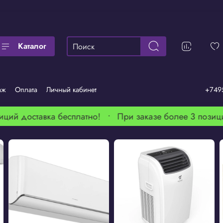
Каталог
аж
Оплата
Личный кабинет
+749
ций доставка бесплатно! •
При заказе более 3 позиций