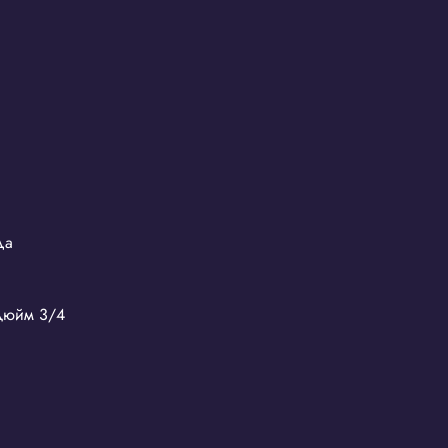
Да
 дюйм
3/4