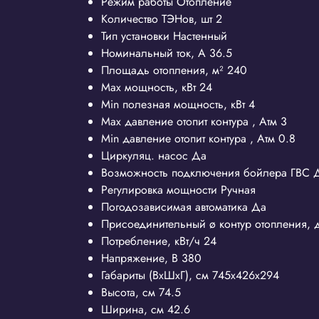
Режим работы
Отопление
Количество ТЭНов, шт
2
Тип установки
Настенный
Номинальный ток, A
36.5
Площадь отопления, м²
240
Max мощность, кВт
24
Min полезная мощность, кВт
4
Max давление отопит контура , Атм
3
Min давление отопит контура , Атм
0.8
Циркуляц. насос
Да
Возможность подключения бойлера ГВС
Регулировка мощности
Ручная
Погодозависимая автоматика
Да
Присоединительный ø контур отопления,
Потребление, кВт/ч
24
Напряжение, В
380
Габариты (ВхШхГ), см
745x426x294
Высота, см
74.5
Ширина, см
42.6