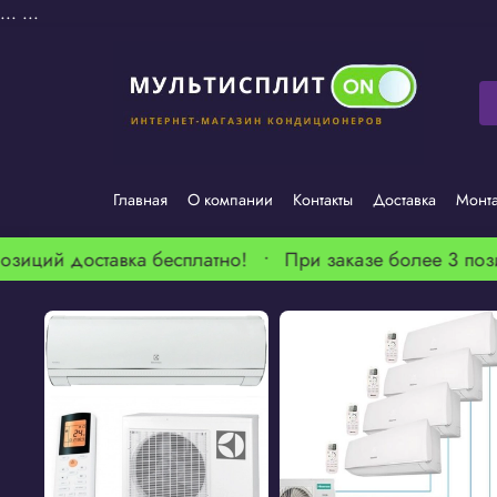
...
...
Главная
О компании
Контакты
Доставка
Монт
зиций доставка бесплатно! •
При заказе более 3 пози