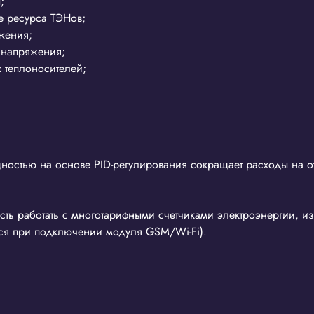
;
е ресурса ТЭНов;
жения;
 напряжения;
теплоносителей;
щностью на основе PID-регулирования сокращает расходы на 
сть работать с многотарифными счетчиками электроэнергии, из
тся при подключении модуля GSM/Wi-Fi).